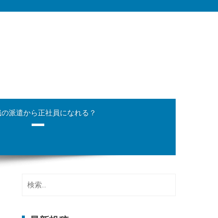
職の派遣から正社員になれる？
検
索: