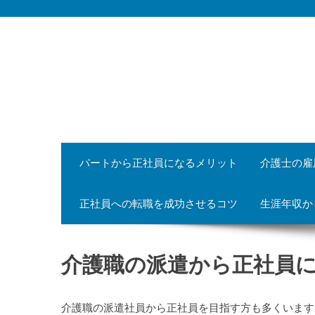
Skip
to
content
パートから正社員になるメリット
介護士の雇
正社員への転職を成功させるコツ
生涯年収か
介護職の派遣から正社員
介護職の派遣社員から正社員を目指す方も多くいます